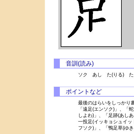
音訓(読み)
ソク あし
た(りる)
た
ポイントなど
最後のはらいをしっかり
「遠足(エンソク)」、「蛇
しよわ)」、「足跡(あしあ
一投足(イッキョシュイット
フソク)」、「鴨足草(ゆ