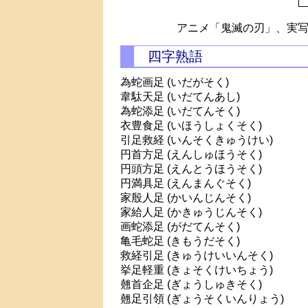
アニメ「鬼滅の刃」、実写
四字熟語
為蛇画足 (いだがそく)
韋駄天足 (いだてんあし)
為蛇添足 (いだてんそく)
衣豊食足 (いほうしょくそく)
引足救経 (いんそくきゅうけい)
円首方足 (えんしゅほうそく)
円頭方足 (えんとうほうそく)
円満具足 (えんまんぐそく)
家殷人足 (かいんじんそく)
家給人足 (かきゅうじんそく)
画蛇添足 (がだてんそく)
亀毛蛇足 (きもうだそく)
救経引足 (きゅうけいいんそく)
挙足軽重 (きょそくけいちょう)
翹首企足 (ぎょうしゅきそく)
翹足引領 (ぎょうそくいんりょう)