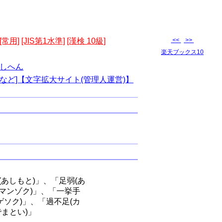
[常用]
[JIS第1水準]
[漢検 10級]
<<
>>
楽天ブックス10
しへん
など]【文字拡大サイト(管理人運営)】
(あしもと)」、「足弱(あ
(マンゾク)」、「一挙手
ゲソク)」、「過不足(カ
でまとい)」