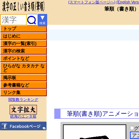
(スマートフォン版ページへ)
(English Vers
筆順
（
書き順
）
▼
検索
トップ
はじめに
漢字の一覧(索引)
漢字の検索
ポイントなど
ひらがな カタカナ な
ど
掲示板
参考書籍など
リンク集
閲覧数ランキング
筆順(書き順)アニメーシ
鉄海のエンタ箱
グ