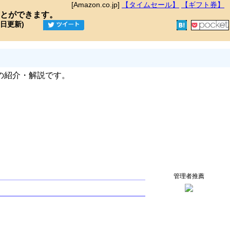
[Amazon.co.jp]
【タイムセール】
【ギフト券】
とができます。
9日更新)
の紹介・解説です。
管理者推薦