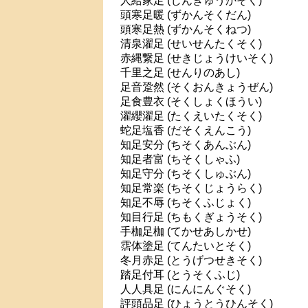
人給家足 (じんきゅうかそく)
頭寒足暖 (ずかんそくだん)
頭寒足熱 (ずかんそくねつ)
清泉濯足 (せいせんたくそく)
赤縄繋足 (せきじょうけいそく)
千里之足 (せんりのあし)
足音跫然 (そくおんきょうぜん)
足食豊衣 (そくしょくほうい)
濯纓濯足 (たくえいたくそく)
蛇足塩香 (だそくえんこう)
知足安分 (ちそくあんぶん)
知足者富 (ちそくしゃふ)
知足守分 (ちそくしゅぶん)
知足常楽 (ちそくじょうらく)
知足不辱 (ちそくふじょく)
知目行足 (ちもくぎょうそく)
手枷足枷 (てかせあしかせ)
霑体塗足 (てんたいとそく)
冬月赤足 (とうげつせきそく)
踏足付耳 (とうそくふじ)
人人具足 (にんにんぐそく)
評頭品足 (ひょうとうひんそく)