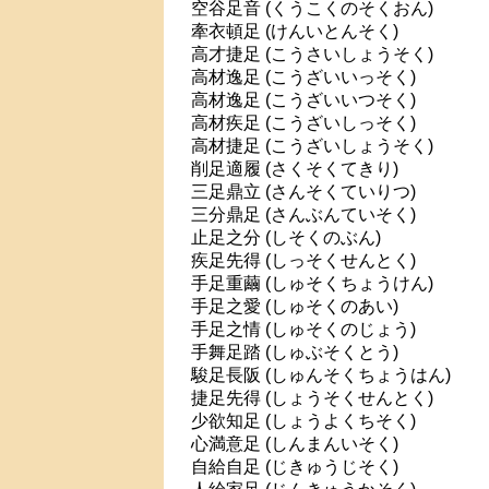
空谷足音 (くうこくのそくおん)
牽衣頓足 (けんいとんそく)
高才捷足 (こうさいしょうそく)
高材逸足 (こうざいいっそく)
高材逸足 (こうざいいつそく)
高材疾足 (こうざいしっそく)
高材捷足 (こうざいしょうそく)
削足適履 (さくそくてきり)
三足鼎立 (さんそくていりつ)
三分鼎足 (さんぶんていそく)
止足之分 (しそくのぶん)
疾足先得 (しっそくせんとく)
手足重繭 (しゅそくちょうけん)
手足之愛 (しゅそくのあい)
手足之情 (しゅそくのじょう)
手舞足踏 (しゅぶそくとう)
駿足長阪 (しゅんそくちょうはん)
捷足先得 (しょうそくせんとく)
少欲知足 (しょうよくちそく)
心満意足 (しんまんいそく)
自給自足 (じきゅうじそく)