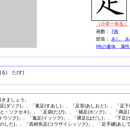
（小学一年生）
画数：
7画
部首：
あし、あ
[他の書体、属性
(る)
た(す)
書きましょう。
足(ダソク)」、「素足(すあし)」、「足音(あしおと)」、「足下
と・ソクセキ)」、「足袋(たび)」、「補足(ホソク)」、「満足
ウソク)」、「逸足(イッソク)」、「裸足(はだし)」、「下足(
きのした)」、「高材疾足(コウザイシッソク)」、「足手纏(あし