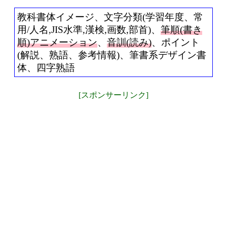
教科書体イメージ、文字分類(学習年度、常
用/人名,JIS水準,漢検,画数,部首)、
筆順(書き
順)アニメーション
、
音訓(読み)
、ポイント
(解説、熟語、参考情報)、筆書系デザイン書
体、四字熟語
[スポンサーリンク]