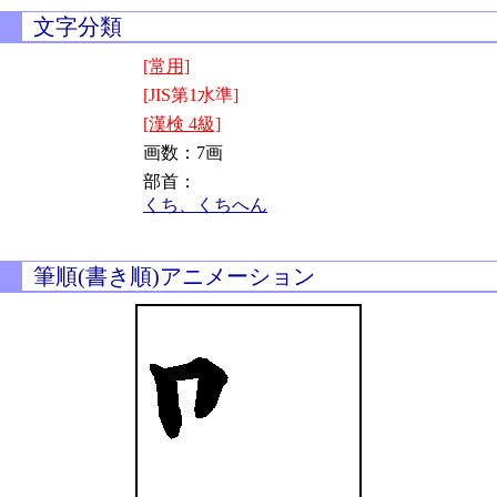
文字分類
[常用]
[JIS第1水準]
[漢検 4級]
画数：7画
部首：
くち、くちへん
筆順(書き順)アニメーション