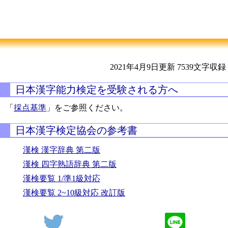
2021年4月9日更新
7539文字収録
日本漢字能力検定を受験される方へ
「
採点基準
」をご参照ください。
日本漢字検定協会の参考書
漢検 漢字辞典 第二版
漢検 四字熟語辞典 第二版
漢検要覧 1/準1級対応
漢検要覧 2~10級対応 改訂版