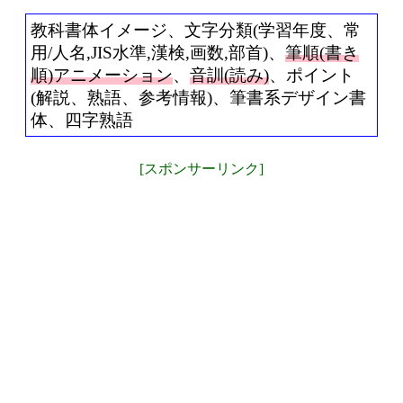
教科書体イメージ、文字分類(学習年度、常
用/人名,JIS水準,漢検,画数,部首)、
筆順(書き
順)アニメーション
、
音訓(読み)
、ポイント
(解説、熟語、参考情報)、筆書系デザイン書
体、四字熟語
[スポンサーリンク]