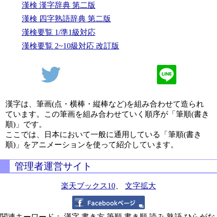
漢検 漢字辞典 第二版
漢検 四字熟語辞典 第二版
漢検要覧 1/準1級対応
漢検要覧 2~10級対応 改訂版
漢字は、筆画(点・横棒・縦棒など)を組み合わせて造られ
ています。この筆画を組み合わせていく順序が「筆順(書き
順)」です。
ここでは、日本において一般に通用している「筆順(書き
順)」をアニメーションを使って紹介しています。
管理者運営サイト
楽天ブックス10
、
文字拡大
関連キーワード： 漢字,書き方,筆順,書き順,読み,熟語,ひらがな,