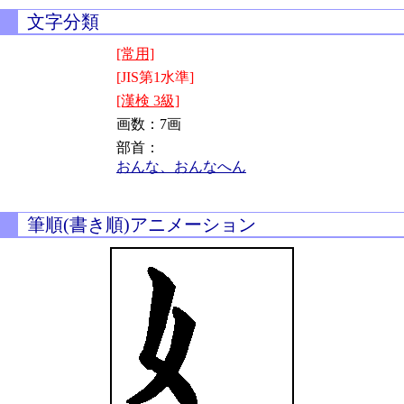
文字分類
[常用]
[JIS第1水準]
[漢検 3級]
画数：7画
部首：
おんな、おんなへん
筆順(書き順)アニメーション