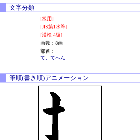
文字分類
[常用]
[JIS第1水準]
[漢検 4級]
画数：8画
部首：
て、てへん
筆順(書き順)アニメーション