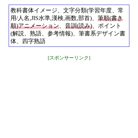
教科書体イメージ、文字分類(学習年度、常
用/人名,JIS水準,漢検,画数,部首)、
筆順(書き
順)アニメーション
、
音訓(読み)
、ポイント
(解説、熟語、参考情報)、筆書系デザイン書
体、四字熟語
[スポンサーリンク]