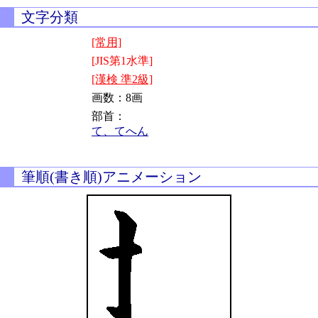
文字分類
[常用]
[JIS第1水準]
[漢検 準2級]
画数：8画
部首：
て、てへん
筆順(書き順)アニメーション