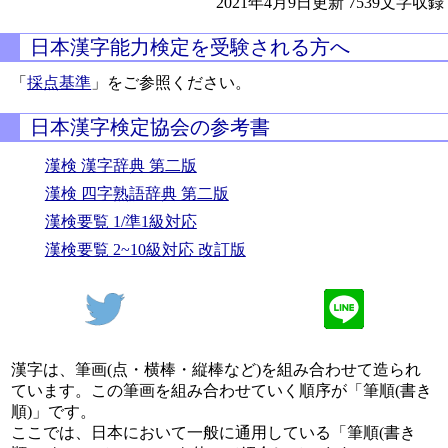
2021年4月9日更新
7539文字収録
日本漢字能力検定を受験される方へ
「
採点基準
」をご参照ください。
日本漢字検定協会の参考書
漢検 漢字辞典 第二版
漢検 四字熟語辞典 第二版
漢検要覧 1/準1級対応
漢検要覧 2~10級対応 改訂版
漢字は、筆画(点・横棒・縦棒など)を組み合わせて造られ
ています。この筆画を組み合わせていく順序が「筆順(書き
順)」です。
ここでは、日本において一般に通用している「筆順(書き