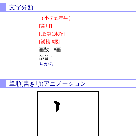
文字分類
（小学五年生）
[常用]
[JIS第1水準]
[漢検 6級]
画数：8画
部首：
ちから
筆順(書き順)アニメーション