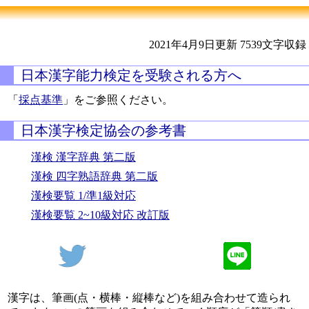
2021年4月9日更新
7539文字収録
日本漢字能力検定を受験される方へ
「
採点基準
」をご参照ください。
日本漢字検定協会の参考書
漢検 漢字辞典 第二版
漢検 四字熟語辞典 第二版
漢検要覧 1/準1級対応
漢検要覧 2~10級対応 改訂版
漢字は、筆画(点・横棒・縦棒など)を組み合わせて造られ