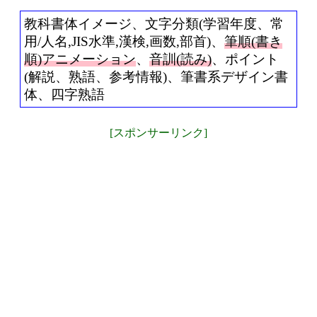
教科書体イメージ、文字分類(学習年度、常
用/人名,JIS水準,漢検,画数,部首)、
筆順(書き
順)アニメーション
、
音訓(読み)
、ポイント
(解説、熟語、参考情報)、筆書系デザイン書
体、四字熟語
[スポンサーリンク]