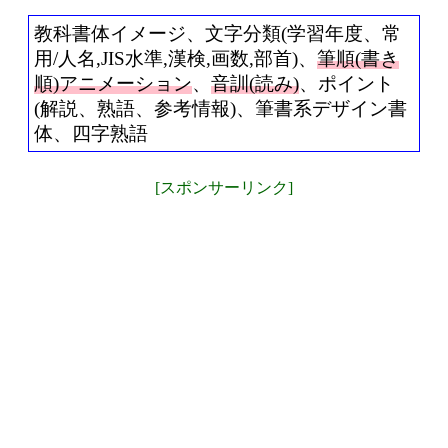
教科書体イメージ、文字分類(学習年度、常
用/人名,JIS水準,漢検,画数,部首)、
筆順(書き
順)アニメーション
、
音訓(読み)
、ポイント
(解説、熟語、参考情報)、筆書系デザイン書
体、四字熟語
[スポンサーリンク]