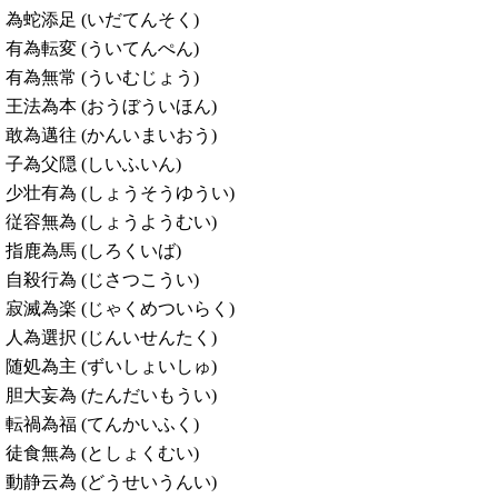
為蛇添足 (いだてんそく)
有為転変 (ういてんぺん)
有為無常 (ういむじょう)
王法為本 (おうぼういほん)
敢為邁往 (かんいまいおう)
子為父隠 (しいふいん)
少壮有為 (しょうそうゆうい)
従容無為 (しょうようむい)
指鹿為馬 (しろくいば)
自殺行為 (じさつこうい)
寂滅為楽 (じゃくめついらく)
人為選択 (じんいせんたく)
随処為主 (ずいしょいしゅ)
胆大妄為 (たんだいもうい)
転禍為福 (てんかいふく)
徒食無為 (としょくむい)
動静云為 (どうせいうんい)