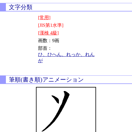
文字分類
[常用]
[JIS第1水準]
[漢検 4級]
画数：9画
部首：
ひ、ひへん、れっか、れん
が
筆順(書き順)アニメーション