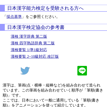
日本漢字能力検定を受験される方へ
「
採点基準
」をご参照ください。
日本漢字検定協会の参考書
漢検 漢字辞典 第二版
漢検 四字熟語辞典 第二版
漢検要覧 1/準1級対応
漢検要覧 2~10級対応 改訂版
漢字は、筆画(点・横棒・縦棒など)を組み合わせて造られ
ています。この筆画を組み合わせていく順序が「筆順(書き
順)」です。
ここでは、日本において一般に通用している「筆順(書き
順)」をアニメーションを使って紹介しています。