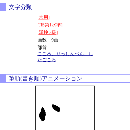
文字分類
[常用]
[JIS第1水準]
[漢検 3級]
画数：9画
部首：
こころ、りっしんべん、し
たごころ
筆順(書き順)アニメーション