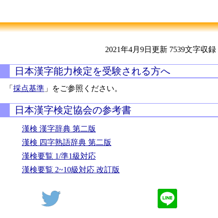
2021年4月9日更新
7539文字収録
日本漢字能力検定を受験される方へ
「
採点基準
」をご参照ください。
日本漢字検定協会の参考書
漢検 漢字辞典 第二版
漢検 四字熟語辞典 第二版
漢検要覧 1/準1級対応
漢検要覧 2~10級対応 改訂版