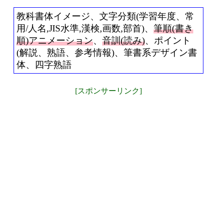
教科書体イメージ、文字分類(学習年度、常
用/人名,JIS水準,漢検,画数,部首)、
筆順(書き
順)アニメーション
、
音訓(読み)
、ポイント
(解説、熟語、参考情報)、筆書系デザイン書
体、四字熟語
[スポンサーリンク]