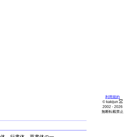
利用規約
© kakijun
2002 -
2026
無断転載禁止
書体、行書体、草書体の一