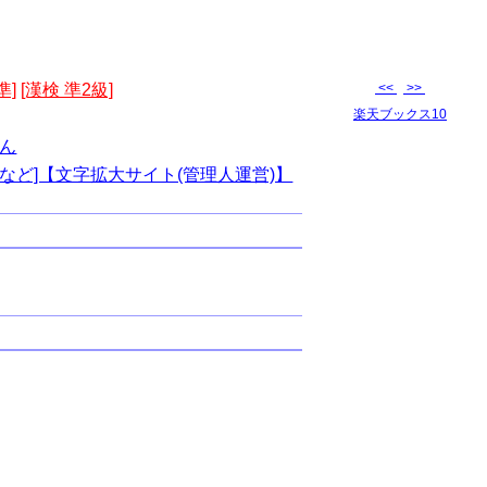
準]
[漢検 準2級]
<<
>>
楽天ブックス10
ん
など]【文字拡大サイト(管理人運営)】