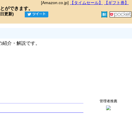
[Amazon.co.jp]
【タイムセール】
【ギフト券】
とができます。
9日更新)
の紹介・解説です。
管理者推薦