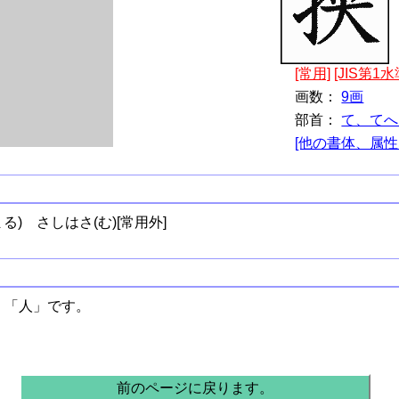
[常用]
[JIS第1水
画数：
9画
部首：
て、てへ
[他の書体、属性
まる)
さしはさ(む)[常用外]
、「人」です。
前のページに戻ります。