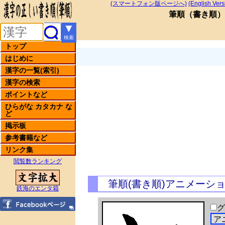
(スマートフォン版ページへ)
(English Vers
筆順
（
書き順
）
▼
検索
トップ
はじめに
漢字の一覧(索引)
漢字の検索
ポイントなど
ひらがな カタカナ な
ど
掲示板
参考書籍など
リンク集
閲覧数ランキング
筆順(書き順)アニメーシ
鉄海のエンタ箱
グ