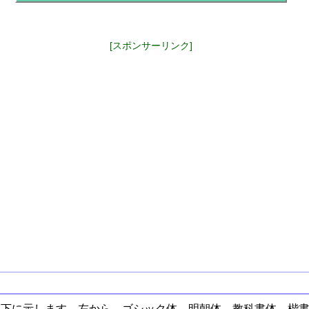
[スポンサーリンク]
以下に示します。左から、ゴシック体、明朝体、教科書体、楷