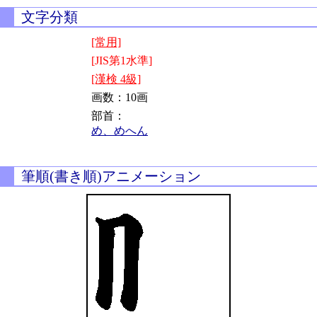
文字分類
[常用]
[JIS第1水準]
[漢検 4級]
画数：10画
部首：
め、めへん
筆順(書き順)アニメーション