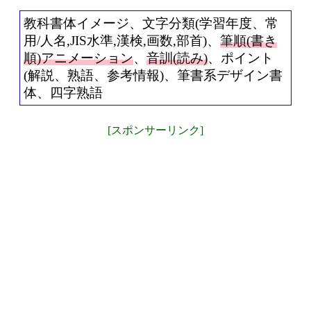
教科書体イメージ、文字分類(学習年度、常
用/人名,JIS水準,漢検,画数,部首)、
筆順(書き
順)アニメーション
、
音訓(読み)
、ポイント
(解説、熟語、参考情報)、筆書系デザイン書
体、四字熟語
[スポンサーリンク]