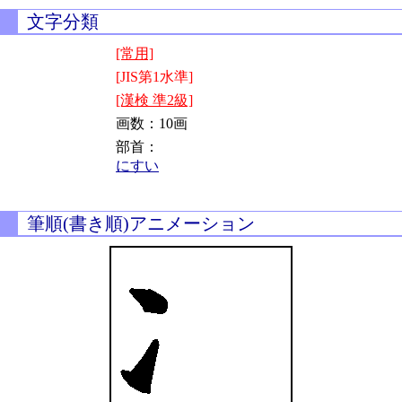
文字分類
[常用]
[JIS第1水準]
[漢検 準2級]
画数：10画
部首：
にすい
筆順(書き順)アニメーション