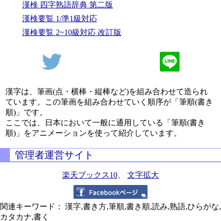
漢検 四字熟語辞典 第二版
漢検要覧 1/準1級対応
漢検要覧 2~10級対応 改訂版
漢字は、筆画(点・横棒・縦棒など)を組み合わせて造られ
ています。この筆画を組み合わせていく順序が「筆順(書き
順)」です。
ここでは、日本において一般に通用している「筆順(書き
順)」をアニメーションを使って紹介しています。
管理者運営サイト
楽天ブックス10
、
文字拡大
関連キーワード： 漢字,書き方,筆順,書き順,読み,熟語,ひらがな,
カタカナ,書く