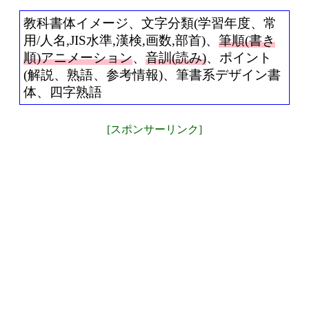
教科書体イメージ、文字分類(学習年度、常
用/人名,JIS水準,漢検,画数,部首)、
筆順(書き
順)アニメーション
、
音訓(読み)
、ポイント
(解説、熟語、参考情報)、筆書系デザイン書
体、四字熟語
[スポンサーリンク]