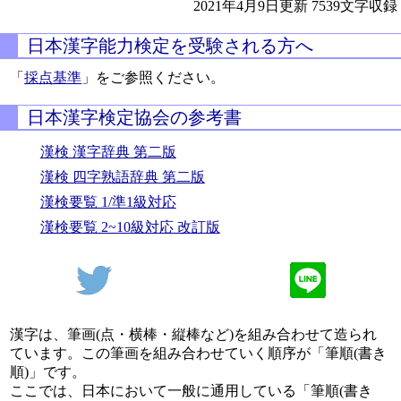
2021年4月9日更新
7539文字収録
日本漢字能力検定を受験される方へ
「
採点基準
」をご参照ください。
日本漢字検定協会の参考書
漢検 漢字辞典 第二版
漢検 四字熟語辞典 第二版
漢検要覧 1/準1級対応
漢検要覧 2~10級対応 改訂版
漢字は、筆画(点・横棒・縦棒など)を組み合わせて造られ
ています。この筆画を組み合わせていく順序が「筆順(書き
順)」です。
ここでは、日本において一般に通用している「筆順(書き