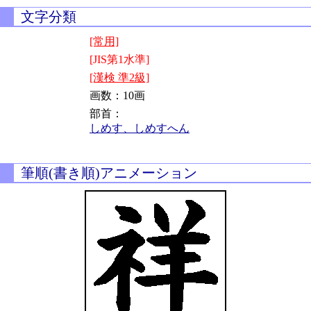
文字分類
[常用]
[JIS第1水準]
[漢検 準2級]
画数：10画
部首：
しめす、しめすへん
筆順(書き順)アニメーション