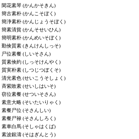
閑花素琴 (かんかそきん)
簡古素朴 (かんこそぼく)
簡浄素朴 (かんじょうそぼく)
簡素清貧 (かんそせいひん)
簡明素朴 (かんめいそぼく)
勤倹質素 (きんけんしっそ)
尸位素餐 (しいそさん)
質素倹約 (しっそけんやく)
質実朴素 (しつじつぼくそ)
清光素色 (せいこうそしょく)
斉紫敗素 (せいしはいそ)
窃位素餐 (せついそさん)
素意大略 (そいたいりゃく)
素餐尸位 (そさんしい)
素餐尸禄 (そさんしろく)
素車白馬 (そしゃはくば)
素波銀濤 (そはぎんとう)