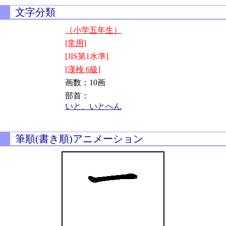
文字分類
（小学五年生）
[常用]
[JIS第1水準]
[漢検 6級]
画数：10画
部首：
いと、いとへん
筆順(書き順)アニメーション