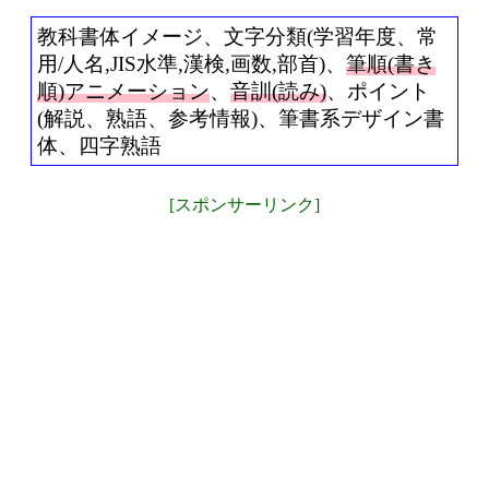
教科書体イメージ、文字分類(学習年度、常
用/人名,JIS水準,漢検,画数,部首)、
筆順(書き
順)アニメーション
、
音訓(読み)
、ポイント
(解説、熟語、参考情報)、筆書系デザイン書
体、四字熟語
[スポンサーリンク]