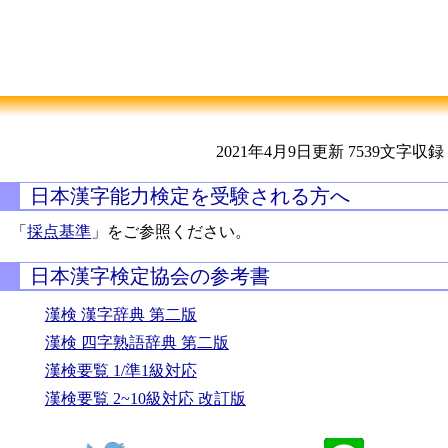
2021年4月9日更新
7539文字収録
日本漢字能力検定を受験される方へ
「
採点基準
」をご参照ください。
日本漢字検定協会の参考書
漢検 漢字辞典 第二版
漢検 四字熟語辞典 第二版
漢検要覧 1/準1級対応
漢検要覧 2~10級対応 改訂版