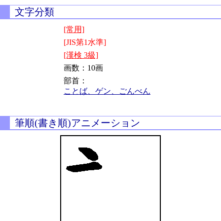
文字分類
[常用]
[JIS第1水準]
[漢検 3級]
画数：10画
部首：
ことば、ゲン、ごんべん
筆順(書き順)アニメーション