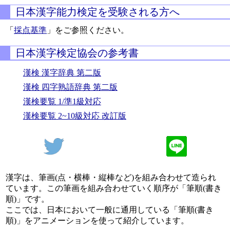
日本漢字能力検定を受験される方へ
「
採点基準
」をご参照ください。
日本漢字検定協会の参考書
漢検 漢字辞典 第二版
漢検 四字熟語辞典 第二版
漢検要覧 1/準1級対応
漢検要覧 2~10級対応 改訂版
漢字は、筆画(点・横棒・縦棒など)を組み合わせて造られ
ています。この筆画を組み合わせていく順序が「筆順(書き
順)」です。
ここでは、日本において一般に通用している「筆順(書き
順)」をアニメーションを使って紹介しています。