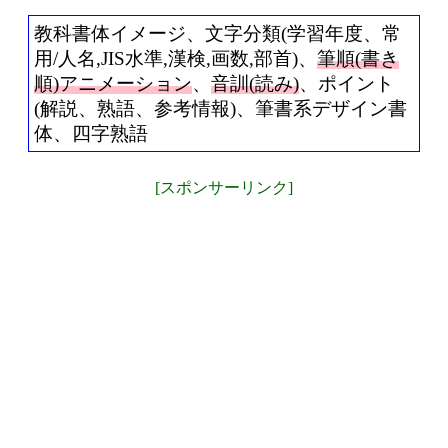
教科書体イメージ、文字分類(学習年度、常
用/人名,JIS水準,漢検,画数,部首)、
筆順(書き
順)アニメーション
、
音訓(読み)
、ポイント
(解説、熟語、参考情報)、筆書系デザイン書
体、四字熟語
[スポンサーリンク]