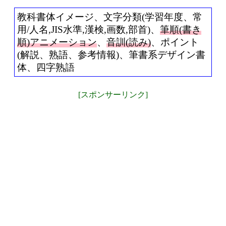
教科書体イメージ、文字分類(学習年度、常
用/人名,JIS水準,漢検,画数,部首)、
筆順(書き
順)アニメーション
、
音訓(読み)
、ポイント
(解説、熟語、参考情報)、筆書系デザイン書
体、四字熟語
[スポンサーリンク]