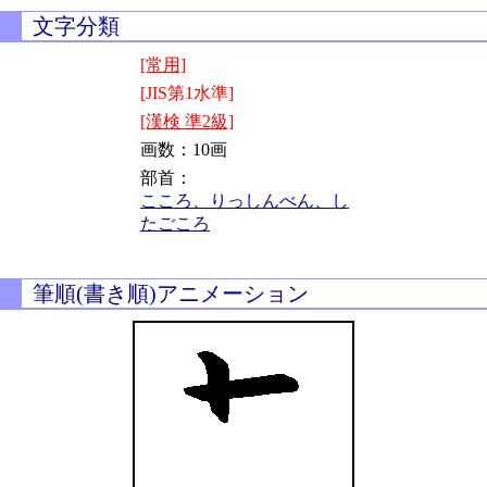
文字分類
[常用]
[JIS第1水準]
[漢検 準2級]
画数：10画
部首：
こころ、りっしんべん、し
たごころ
筆順(書き順)アニメーション