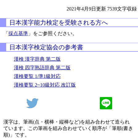
2021年4月9日更新
7539文字収録
日本漢字能力検定を受験される方へ
「
採点基準
」をご参照ください。
日本漢字検定協会の参考書
漢検 漢字辞典 第二版
漢検 四字熟語辞典 第二版
漢検要覧 1/準1級対応
漢検要覧 2~10級対応 改訂版
漢字は、筆画(点・横棒・縦棒など)を組み合わせて造られ
ています。この筆画を組み合わせていく順序が「筆順(書き
順)」です。