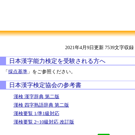
2021年4月9日更新
7539文字収録
日本漢字能力検定を受験される方へ
「
採点基準
」をご参照ください。
日本漢字検定協会の参考書
漢検 漢字辞典 第二版
漢検 四字熟語辞典 第二版
漢検要覧 1/準1級対応
漢検要覧 2~10級対応 改訂版