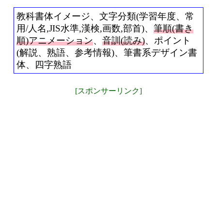
教科書体イメージ、文字分類(学習年度、常
用/人名,JIS水準,漢検,画数,部首)、
筆順(書き
順)アニメーション
、
音訓(読み)
、ポイント
(解説、熟語、参考情報)、筆書系デザイン書
体、四字熟語
[スポンサーリンク]