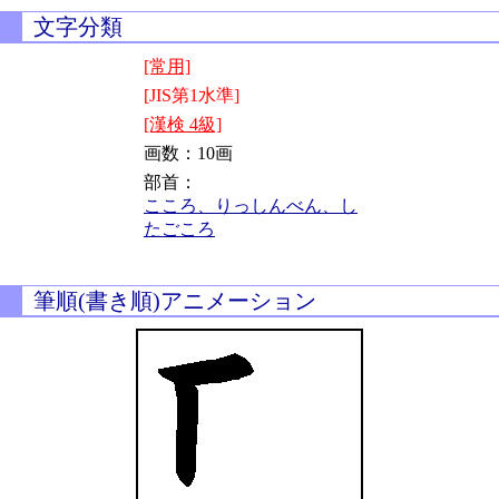
文字分類
[常用]
[JIS第1水準]
[漢検 4級]
画数：10画
部首：
こころ、りっしんべん、し
たごころ
筆順(書き順)アニメーション