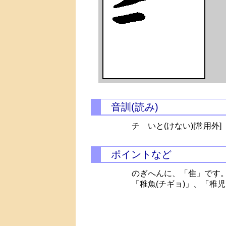
音訓(読み)
チ
いと(けない)[常用外]
ポイントなど
のぎへんに、「隹」です
「稚魚(チギョ)」、「稚児