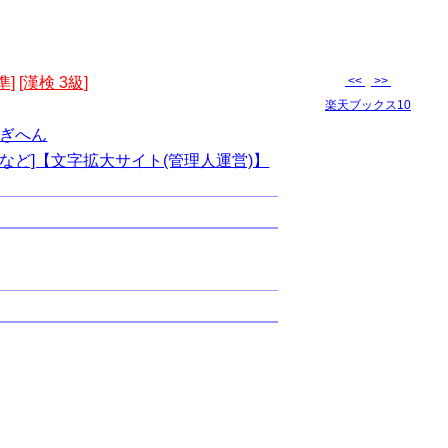
準]
[漢検 3級]
<<
>>
楽天ブックス10
ぎへん
など]【文字拡大サイト(管理人運営)】