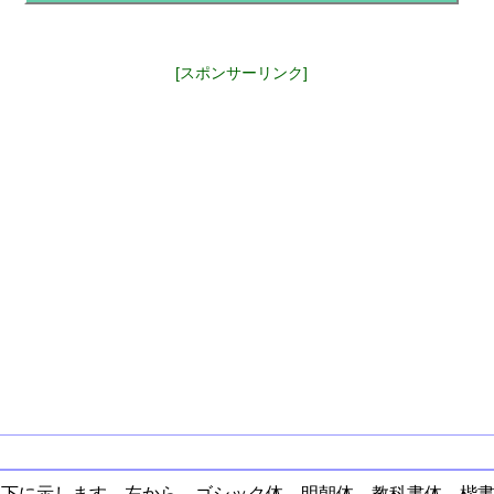
[スポンサーリンク]
以下に示します。左から、ゴシック体、明朝体、教科書体、楷