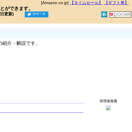
[Amazon.co.jp]
【タイムセール】
【ギフト券】
とができます。
9日更新)
の紹介・解説です。
管理者推薦