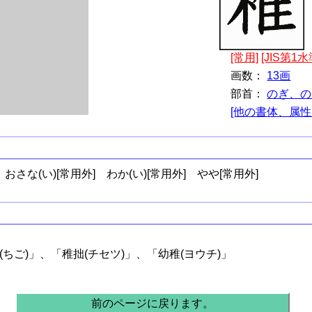
[常用]
[JIS第1水
画数：
13画
部首：
のぎ、の
[他の書体、属性
おさな(い)[常用外]
わか(い)[常用外]
やや[常用外]
。
(ちご)」、「稚拙(チセツ)」、「幼稚(ヨウチ)」
前のページに戻ります。