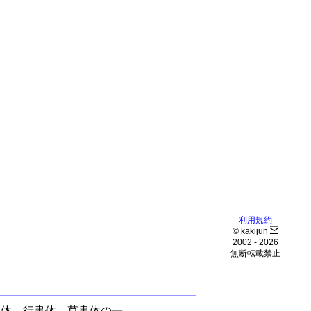
利用規約
© kakijun
2002 -
2026
無断転載禁止
書体、行書体、草書体の一