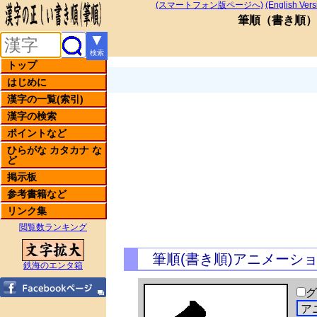
(スマートフォン版ページへ)
(English Vers
筆順
（
書き順
）
▼
検索
トップ
はじめに
漢字の一覧(索引)
漢字の検索
ポイントなど
ひらがな カタカナ な
ど
掲示板
参考書籍など
リンク集
閲覧数ランキング
筆順(書き順)アニメーシ
鉄海のエンタ箱
グ