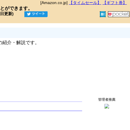
[Amazon.co.jp]
【タイムセール】
【ギフト券】
とができます。
9日更新)
の紹介・解説です。
管理者推薦