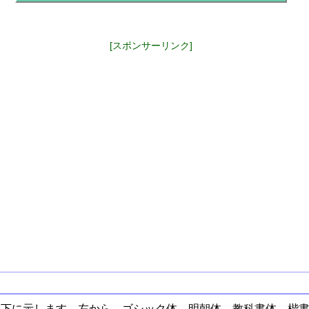
[スポンサーリンク]
以下に示します。左から、ゴシック体、明朝体、教科書体、楷