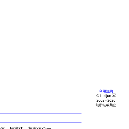
利用規約
© kakijun
2002 -
2026
無断転載禁止
書体、行書体、草書体の一