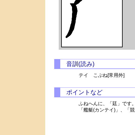
音訓(読み)
テイ こぶね[常用外]
ポイントなど
ふねへんに、「廷」です
「艦艇(カンテイ)」、「競