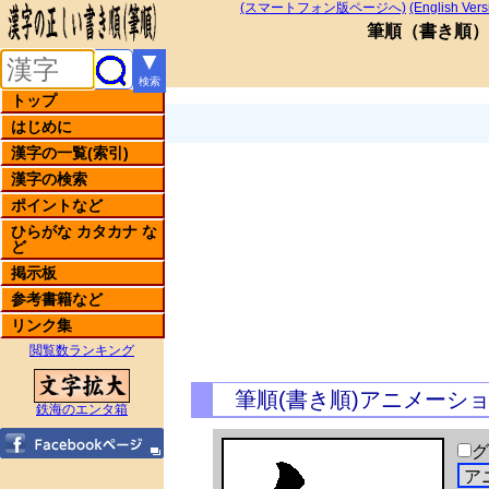
(スマートフォン版ページへ)
(English Vers
筆順
（
書き順
）
▼
検索
トップ
はじめに
漢字の一覧(索引)
漢字の検索
ポイントなど
ひらがな カタカナ な
ど
掲示板
参考書籍など
リンク集
閲覧数ランキング
筆順(書き順)アニメーシ
鉄海のエンタ箱
グ