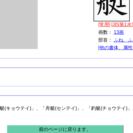
[常用]
[JIS第1水
画数：
13画
部首：
ふね、ふ
[他の書体、属性
。
艇(キョウテイ)」、「舟艇(センテイ)」、「釣艇(チョウテイ)」
前のページに戻ります。