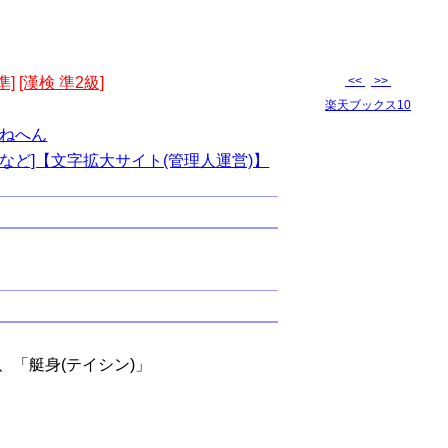
準]
[漢検 準2級]
<<
>>
楽天ブックス10
ねへん
など]【文字拡大サイト(管理人運営)】
、「艇身(テイシン)」