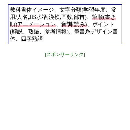
教科書体イメージ、文字分類(学習年度、常
用/人名,JIS水準,漢検,画数,部首)、
筆順(書き
順)アニメーション
、
音訓(読み)
、ポイント
(解説、熟語、参考情報)、筆書系デザイン書
体、四字熟語
[スポンサーリンク]