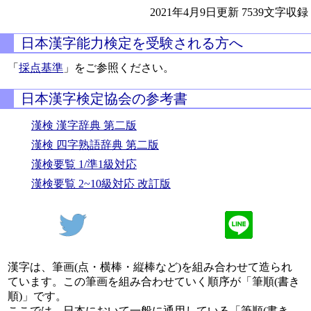
2021年4月9日更新
7539文字収録
日本漢字能力検定を受験される方へ
「
採点基準
」をご参照ください。
日本漢字検定協会の参考書
漢検 漢字辞典 第二版
漢検 四字熟語辞典 第二版
漢検要覧 1/準1級対応
漢検要覧 2~10級対応 改訂版
漢字は、筆画(点・横棒・縦棒など)を組み合わせて造られ
ています。この筆画を組み合わせていく順序が「筆順(書き
順)」です。
ここでは、日本において一般に通用している「筆順(書き