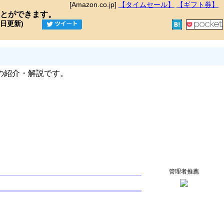
[Amazon.co.jp]
【タイムセール】
【ギフト券】
とができます。
9日更新)
の紹介・解説です。
管理者推薦