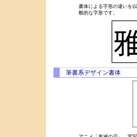
書体による字形の違いを
般的な字形です。
筆書系デザイン書体
アニメ「鬼滅の刃」、実写