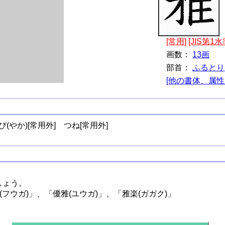
[常用]
[JIS第1水
画数：
13画
部首：
ふるとり
[他の書体、属性
び(やか)[常用外]
つね[常用外]
しょう。
(フウガ)」、「優雅(ユウガ)」、「雅楽(ガガク)」