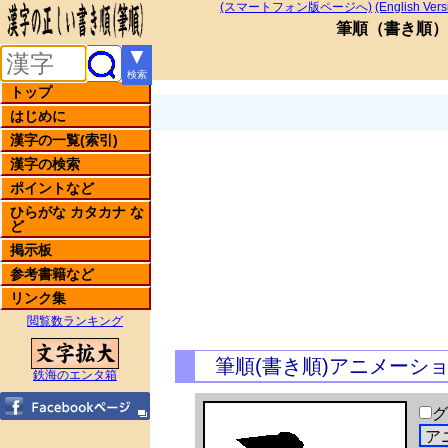
(スマートフォン版ページへ)
(English Vers
筆順
（
書き順
）
▼
検索
トップ
はじめに
漢字の一覧(索引)
漢字の検索
ポイントなど
ひらがな カタカナ な
ど
掲示板
参考書籍など
リンク集
閲覧数ランキング
筆順(書き順)アニメーシ
鉄海のエンタ箱
グ