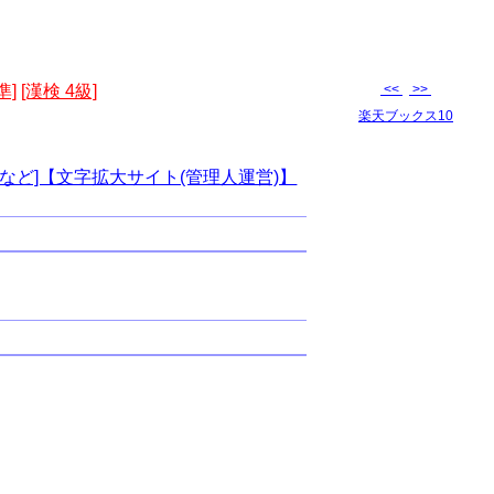
準]
[漢検 4級]
<<
>>
楽天ブックス10
など]【文字拡大サイト(管理人運営)】