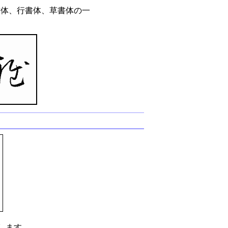
書体、行書体、草書体の一
します。