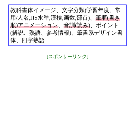
教科書体イメージ、文字分類(学習年度、常
用/人名,JIS水準,漢検,画数,部首)、
筆順(書き
順)アニメーション
、
音訓(読み)
、ポイント
(解説、熟語、参考情報)、筆書系デザイン書
体、四字熟語
[スポンサーリンク]