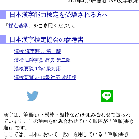
2021年4月9日更新
7539文字収録
日本漢字能力検定を受験される方へ
「
採点基準
」をご参照ください。
日本漢字検定協会の参考書
漢検 漢字辞典 第二版
漢検 四字熟語辞典 第二版
漢検要覧 1/準1級対応
漢検要覧 2~10級対応 改訂版
漢字は、筆画(点・横棒・縦棒など)を組み合わせて造られ
ています。この筆画を組み合わせていく順序が「筆順(書き
順)」です。
ここでは、日本において一般に通用している「筆順(書き