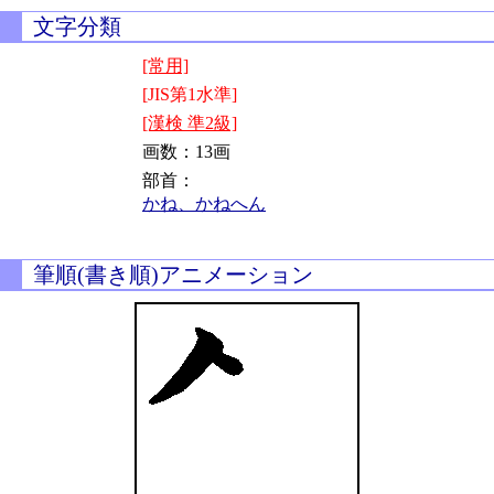
文字分類
[常用]
[JIS第1水準]
[漢検 準2級]
画数：13画
部首：
かね、かねへん
筆順(書き順)アニメーション