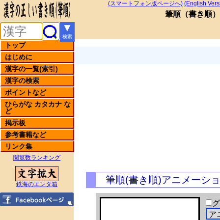
(スマートフォン版ページへ)
(English Vers
筆順
（
書き順
）
▼
検索
トップ
はじめに
漢字の一覧(索引)
漢字の検索
ポイントなど
ひらがな カタカナ な
ど
掲示板
参考書籍など
リンク集
閲覧数ランキング
筆順(書き順)アニメーシ
鉄海のエンタ箱
グ