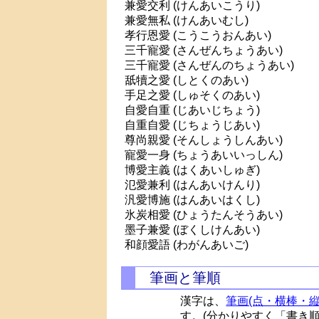
兼愛交利 (けんあいこうり)
兼愛無私 (けんあいむし)
孝行恩愛 (こうこうおんあい)
三千寵愛 (さんぜんちょうあい)
三千寵愛 (さんぜんのちょうあい)
舐犢之愛 (しとくのあい)
手足之愛 (しゅそくのあい)
自愛自重 (じあいじちょう)
自重自愛 (じちょうじあい)
尊尚親愛 (そんしょうしんあい)
寵愛一身 (ちょうあいいっしん)
博愛主義 (はくあいしゅぎ)
氾愛兼利 (はんあいけんり)
汎愛博施 (はんあいはくし)
氷炭相愛 (ひょうたんそうあい)
墨子兼愛 (ぼくしけんあい)
和顔愛語 (わがんあいご)
筆画と筆順
漢字は、
筆画(点・横棒・縦
す。(分かりやすく「書き