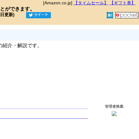
[Amazon.co.jp]
【タイムセール】
【ギフト券】
とができます。
9日更新)
の紹介・解説です。
管理者推薦