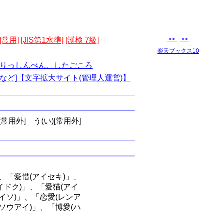
[常用]
[JIS第1水準]
[漢検 7級]
<<
>>
楽天ブックス10
りっしんべん、したごころ
など]【文字拡大サイト(管理人運営)】
[常用外]
う(い)[常用外]
、「愛惜(アイセキ)」、
イドク)」、「愛猫(アイ
イソ)」、「恋愛(レンア
ソウアイ)」、「博愛(ハ