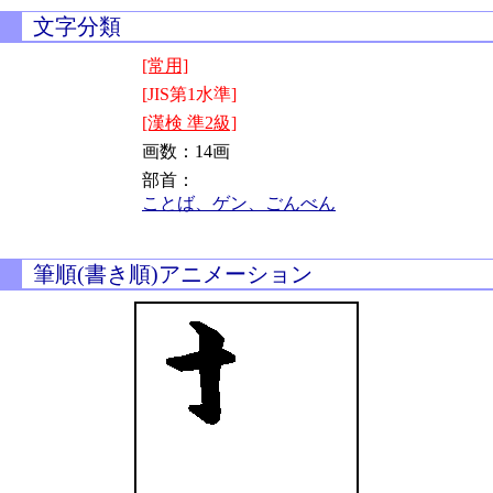
文字分類
[常用]
[JIS第1水準]
[漢検 準2級]
画数：14画
部首：
ことば、ゲン、ごんべん
筆順(書き順)アニメーション