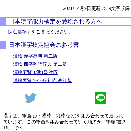
2021年4月9日更新
7539文字収録
日本漢字能力検定を受験される方へ
「
採点基準
」をご参照ください。
日本漢字検定協会の参考書
漢検 漢字辞典 第二版
漢検 四字熟語辞典 第二版
漢検要覧 1/準1級対応
漢検要覧 2~10級対応 改訂版
漢字は、筆画(点・横棒・縦棒など)を組み合わせて造られ
ています。この筆画を組み合わせていく順序が「筆順(書き
順)」です。