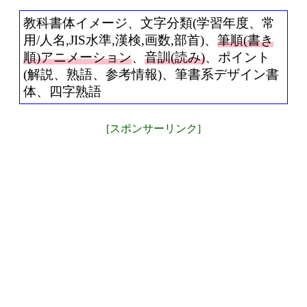
教科書体イメージ、文字分類(学習年度、常
用/人名,JIS水準,漢検,画数,部首)、
筆順(書き
順)アニメーション
、
音訓(読み)
、ポイント
(解説、熟語、参考情報)、筆書系デザイン書
体、四字熟語
[スポンサーリンク]