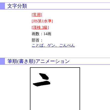
文字分類
[常用]
[JIS第1水準]
[漢検 3級]
画数：14画
部首：
ことば、ゲン、ごんべん
筆順(書き順)アニメーション