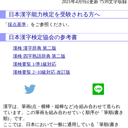
2021年4月9日更新
7539文字収録
日本漢字能力検定を受験される方へ
「
採点基準
」をご参照ください。
日本漢字検定協会の参考書
漢検 漢字辞典 第二版
漢検 四字熟語辞典 第二版
漢検要覧 1/準1級対応
漢検要覧 2~10級対応 改訂版
漢字は、筆画(点・横棒・縦棒など)を組み合わせて造られ
ています。この筆画を組み合わせていく順序が「筆順(書き
順)」です。
ここでは、日本において一般に通用している「筆順(書き