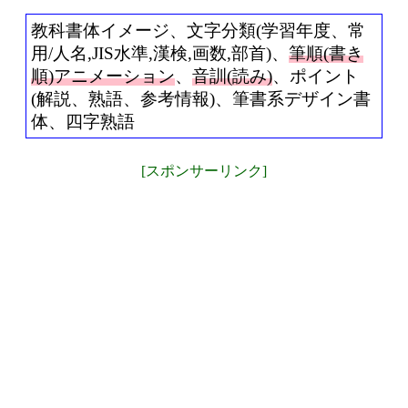
教科書体イメージ、文字分類(学習年度、常
用/人名,JIS水準,漢検,画数,部首)、
筆順(書き
順)アニメーション
、
音訓(読み)
、ポイント
(解説、熟語、参考情報)、筆書系デザイン書
体、四字熟語
[スポンサーリンク]