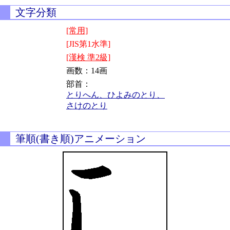
文字分類
[常用]
[JIS第1水準]
[漢検 準2級]
画数：14画
部首：
とりへん、ひよみのとり、
さけのとり
筆順(書き順)アニメーション