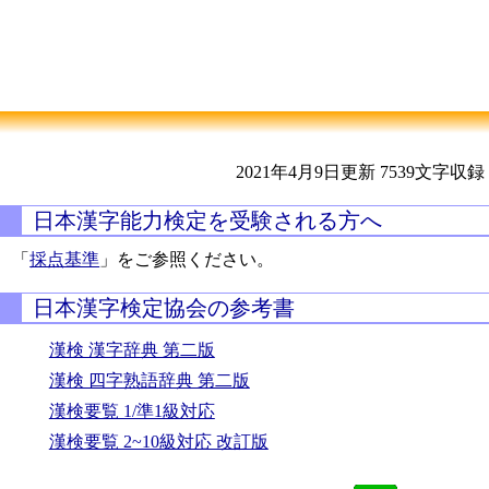
2021年4月9日更新
7539文字収録
日本漢字能力検定を受験される方へ
「
採点基準
」をご参照ください。
日本漢字検定協会の参考書
漢検 漢字辞典 第二版
漢検 四字熟語辞典 第二版
漢検要覧 1/準1級対応
漢検要覧 2~10級対応 改訂版