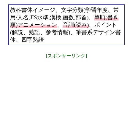
教科書体イメージ、文字分類(学習年度、常
用/人名,JIS水準,漢検,画数,部首)、
筆順(書き
順)アニメーション
、
音訓(読み)
、ポイント
(解説、熟語、参考情報)、筆書系デザイン書
体、四字熟語
[スポンサーリンク]