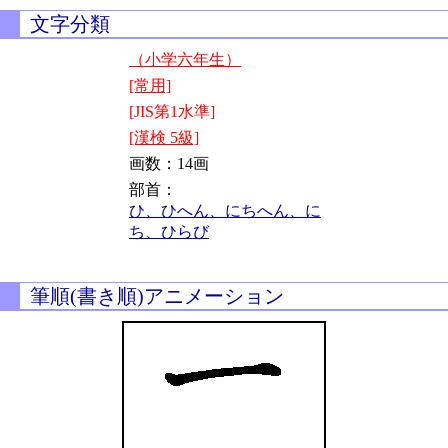
文字分類
（小学六年生）
[常用]
[JIS第1水準]
[漢検 5級]
画数：14画
部首：
ひ、ひへん、にちへん、に
ち、ひらび
筆順(書き順)アニメーション