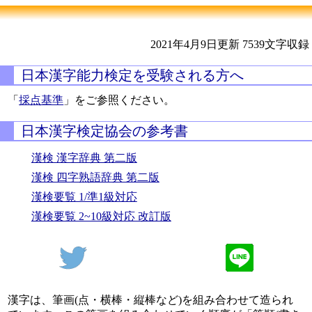
2021年4月9日更新
7539文字収録
日本漢字能力検定を受験される方へ
「
採点基準
」をご参照ください。
日本漢字検定協会の参考書
漢検 漢字辞典 第二版
漢検 四字熟語辞典 第二版
漢検要覧 1/準1級対応
漢検要覧 2~10級対応 改訂版
漢字は、筆画(点・横棒・縦棒など)を組み合わせて造られ