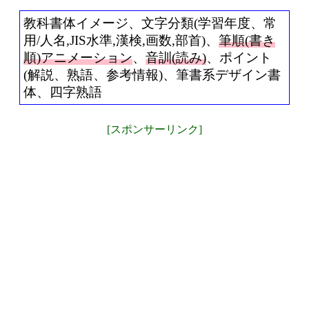
教科書体イメージ、文字分類(学習年度、常
用/人名,JIS水準,漢検,画数,部首)、
筆順(書き
順)アニメーション
、
音訓(読み)
、ポイント
(解説、熟語、参考情報)、筆書系デザイン書
体、四字熟語
[スポンサーリンク]