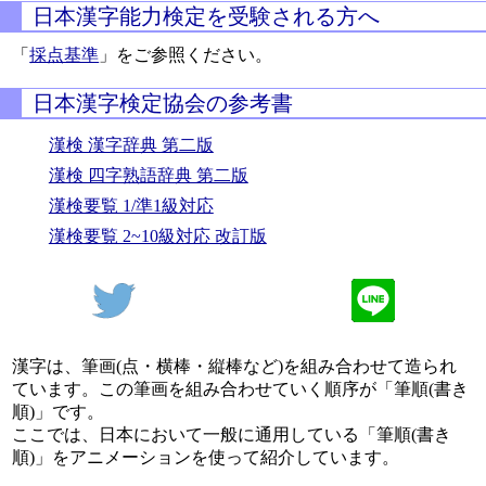
日本漢字能力検定を受験される方へ
「
採点基準
」をご参照ください。
日本漢字検定協会の参考書
漢検 漢字辞典 第二版
漢検 四字熟語辞典 第二版
漢検要覧 1/準1級対応
漢検要覧 2~10級対応 改訂版
漢字は、筆画(点・横棒・縦棒など)を組み合わせて造られ
ています。この筆画を組み合わせていく順序が「筆順(書き
順)」です。
ここでは、日本において一般に通用している「筆順(書き
順)」をアニメーションを使って紹介しています。