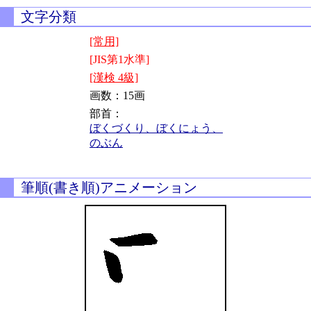
文字分類
[常用]
[JIS第1水準]
[漢検 4級]
画数：15画
部首：
ぼくづくり、ぼくにょう、
のぶん
筆順(書き順)アニメーション