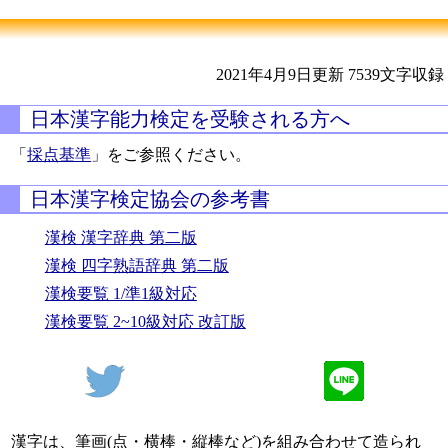
2021年4月9日更新
7539文字収録
日本漢字能力検定を受験される方へ
「
採点基準
」をご参照ください。
日本漢字検定協会の参考書
漢検 漢字辞典 第二版
漢検 四字熟語辞典 第二版
漢検要覧 1/準1級対応
漢検要覧 2~10級対応 改訂版
漢字は、筆画(点・横棒・縦棒など)を組み合わせて造られ