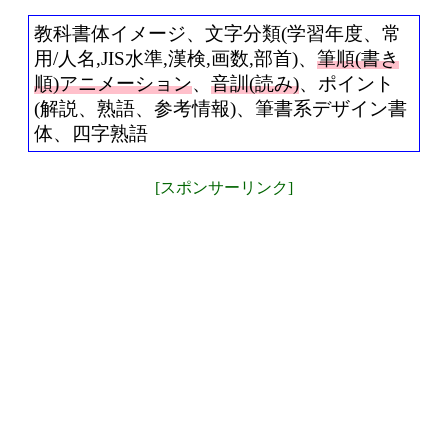
教科書体イメージ、文字分類(学習年度、常
用/人名,JIS水準,漢検,画数,部首)、
筆順(書き
順)アニメーション
、
音訓(読み)
、ポイント
(解説、熟語、参考情報)、筆書系デザイン書
体、四字熟語
[スポンサーリンク]