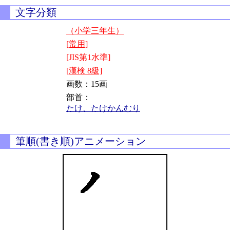
文字分類
（小学三年生）
[常用]
[JIS第1水準]
[漢検 8級]
画数：15画
部首：
たけ、たけかんむり
筆順(書き順)アニメーション