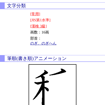
文字分類
[常用]
[JIS第1水準]
[漢検 3級]
画数：16画
部首：
のぎ、のぎへん
筆順(書き順)アニメーション