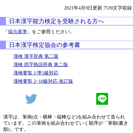
2021年4月9日更新
7539文字収録
日本漢字能力検定を受験される方へ
「
採点基準
」をご参照ください。
日本漢字検定協会の参考書
漢検 漢字辞典 第二版
漢検 四字熟語辞典 第二版
漢検要覧 1/準1級対応
漢検要覧 2~10級対応 改訂版
漢字は、筆画(点・横棒・縦棒など)を組み合わせて造られ
ています。この筆画を組み合わせていく順序が「筆順(書き
順)」です。