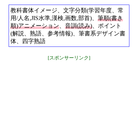
教科書体イメージ、文字分類(学習年度、常
用/人名,JIS水準,漢検,画数,部首)、
筆順(書き
順)アニメーション
、
音訓(読み)
、ポイント
(解説、熟語、参考情報)、筆書系デザイン書
体、四字熟語
[スポンサーリンク]