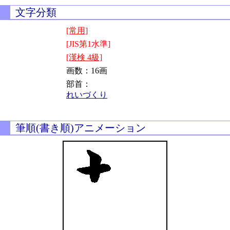
文字分類
[常用]
[JIS第1水準]
[漢検 4級]
画数：16画
部首：
れいづくり
筆順(書き順)アニメーション