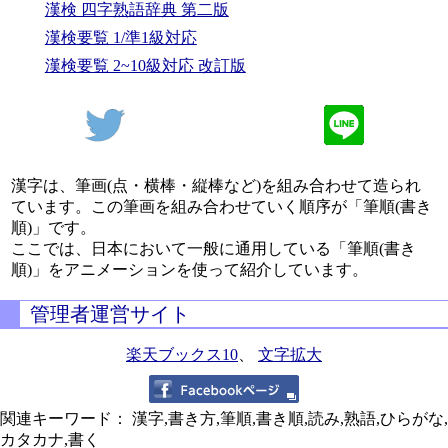
漢検 四字熟語辞典 第二版
漢検要覧 1/準1級対応
漢検要覧 2~10級対応 改訂版
漢字は、筆画(点・横棒・縦棒など)を組み合わせて造られ
ています。この筆画を組み合わせていく順序が「筆順(書き
順)」です。
ここでは、日本において一般に通用している「筆順(書き
順)」をアニメーションを使って紹介しています。
管理者運営サイト
楽天ブックス10
、
文字拡大
関連キーワード： 漢字,書き方,筆順,書き順,読み,熟語,ひらがな,
カタカナ,書く