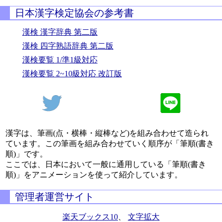
日本漢字検定協会の参考書
漢検 漢字辞典 第二版
漢検 四字熟語辞典 第二版
漢検要覧 1/準1級対応
漢検要覧 2~10級対応 改訂版
漢字は、筆画(点・横棒・縦棒など)を組み合わせて造られ
ています。この筆画を組み合わせていく順序が「筆順(書き
順)」です。
ここでは、日本において一般に通用している「筆順(書き
順)」をアニメーションを使って紹介しています。
管理者運営サイト
楽天ブックス10
、
文字拡大