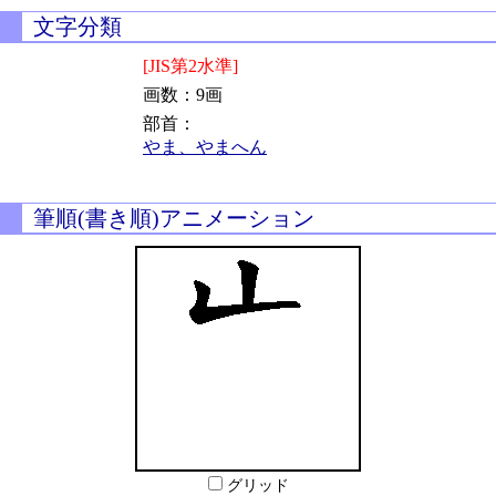
文字分類
[JIS第2水準]
画数：9画
部首：
やま、やまへん
筆順(書き順)アニメーション
グリッド