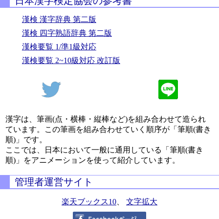
日本漢字検定協会の参考書
漢検 漢字辞典 第二版
漢検 四字熟語辞典 第二版
漢検要覧 1/準1級対応
漢検要覧 2~10級対応 改訂版
漢字は、筆画(点・横棒・縦棒など)を組み合わせて造られ
ています。この筆画を組み合わせていく順序が「筆順(書き
順)」です。
ここでは、日本において一般に通用している「筆順(書き
順)」をアニメーションを使って紹介しています。
管理者運営サイト
楽天ブックス10
、
文字拡大