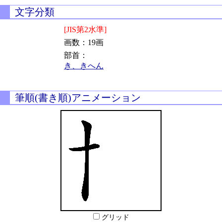
文字分類
[JIS第2水準]
画数：19画
部首：
き、きへん
筆順(書き順)アニメーション
グリッド