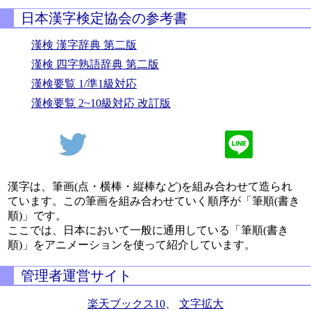
日本漢字検定協会の参考書
漢検 漢字辞典 第二版
漢検 四字熟語辞典 第二版
漢検要覧 1/準1級対応
漢検要覧 2~10級対応 改訂版
漢字は、筆画(点・横棒・縦棒など)を組み合わせて造られ
ています。この筆画を組み合わせていく順序が「筆順(書き
順)」です。
ここでは、日本において一般に通用している「筆順(書き
順)」をアニメーションを使って紹介しています。
管理者運営サイト
楽天ブックス10
、
文字拡大