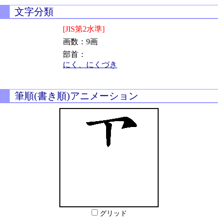
文字分類
[JIS第2水準]
画数：9画
部首：
にく、にくづき
筆順(書き順)アニメーション
グリッド