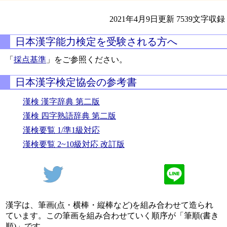
2021年4月9日更新
7539文字収録
日本漢字能力検定を受験される方へ
「
採点基準
」をご参照ください。
日本漢字検定協会の参考書
漢検 漢字辞典 第二版
漢検 四字熟語辞典 第二版
漢検要覧 1/準1級対応
漢検要覧 2~10級対応 改訂版
漢字は、筆画(点・横棒・縦棒など)を組み合わせて造られ
ています。この筆画を組み合わせていく順序が「筆順(書き
順)」です。