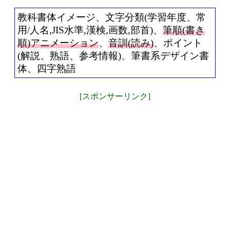
教科書体イメージ、文字分類(学習年度、常
用/人名,JIS水準,漢検,画数,部首)、
筆順(書き
順)アニメーション
、
音訓(読み)
、ポイント
(解説、熟語、参考情報)、筆書系デザイン書
体、四字熟語
[スポンサーリンク]