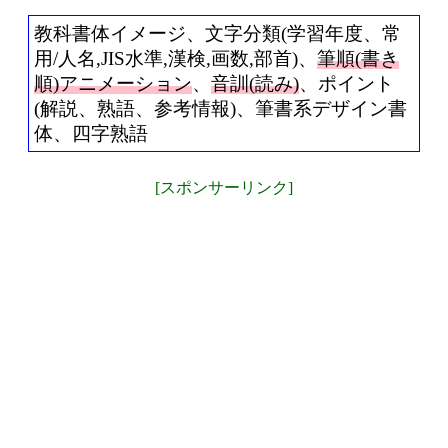
教科書体イメージ、文字分類(学習年度、常
用/人名,JIS水準,漢検,画数,部首)、
筆順(書き
順)アニメーション
、
音訓(読み)
、ポイント
(解説、熟語、参考情報)、筆書系デザイン書
体、四字熟語
[スポンサーリンク]