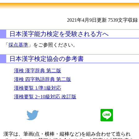
2021年4月9日更新
7539文字収録
日本漢字能力検定を受験される方へ
「
採点基準
」をご参照ください。
日本漢字検定協会の参考書
漢検 漢字辞典 第二版
漢検 四字熟語辞典 第二版
漢検要覧 1/準1級対応
漢検要覧 2~10級対応 改訂版
漢字は、筆画(点・横棒・縦棒など)を組み合わせて造られ