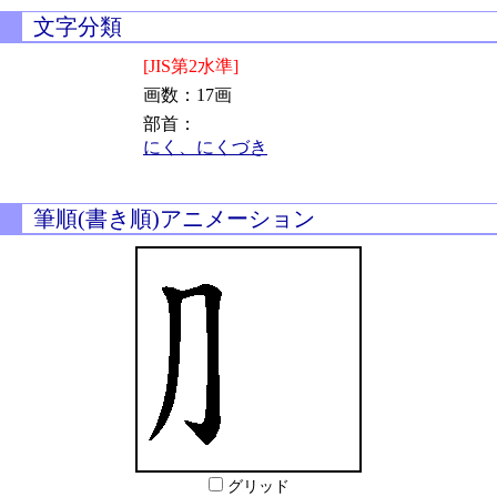
文字分類
[JIS第2水準]
画数：17画
部首：
にく、にくづき
筆順(書き順)アニメーション
グリッド