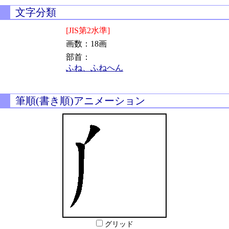
文字分類
[JIS第2水準]
画数：18画
部首：
ふね、ふねへん
筆順(書き順)アニメーション
グリッド