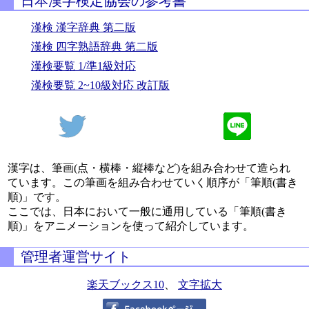
日本漢字検定協会の参考書
漢検 漢字辞典 第二版
漢検 四字熟語辞典 第二版
漢検要覧 1/準1級対応
漢検要覧 2~10級対応 改訂版
漢字は、筆画(点・横棒・縦棒など)を組み合わせて造られ
ています。この筆画を組み合わせていく順序が「筆順(書き
順)」です。
ここでは、日本において一般に通用している「筆順(書き
順)」をアニメーションを使って紹介しています。
管理者運営サイト
楽天ブックス10
、
文字拡大