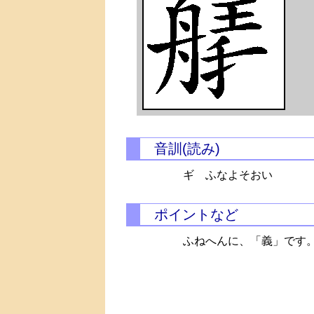
音訓(読み)
ギ ふなよそおい
ポイントなど
ふねへんに、「義」です