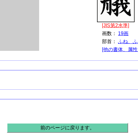
[JIS第2水準]
画数：
19画
部首：
ふね、ふ
[他の書体、属性
。
前のページに戻ります。