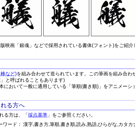
版映画「銀魂」などで採用されている書体(フォント)をご紹介
棒など)
を組み合わせて造られています。この筆画を組み合わ
順」と呼ばれることもあります)
本において一般に通用している「筆順(書き順)」をアニメーシ
される方へ
れる方は、「
採点基準
」をご参照ください。
ワード： 漢字,書き方,筆順,書き順,読み,熟語,ひらがな,カタカ