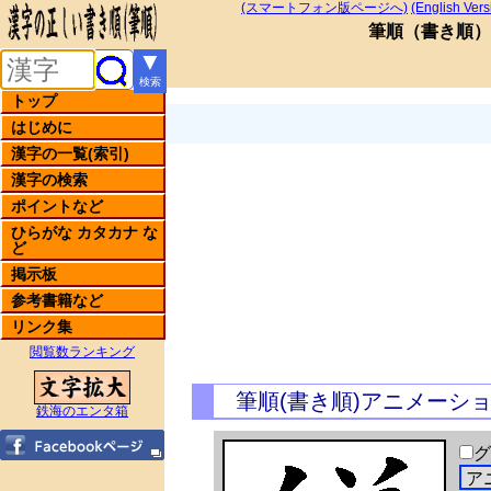
(スマートフォン版ページへ)
(English Vers
筆順
（
書き順
）
▼
検索
トップ
はじめに
漢字の一覧(索引)
漢字の検索
ポイントなど
ひらがな カタカナ な
ど
掲示板
参考書籍など
リンク集
閲覧数ランキング
筆順(書き順)アニメーシ
鉄海のエンタ箱
グ