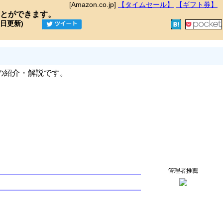
[Amazon.co.jp]
【タイムセール】
【ギフト券】
とができます。
9日更新)
の紹介・解説です。
管理者推薦