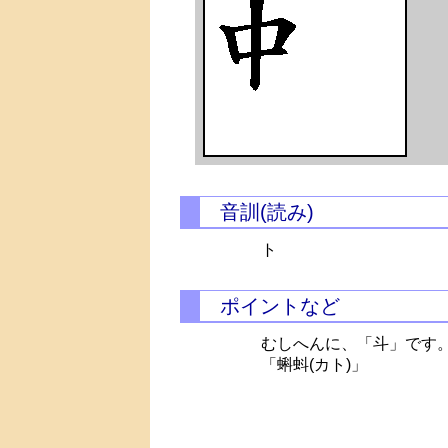
音訓(読み)
ト
ポイントなど
むしへんに、「斗」です
「蝌蚪(カト)」