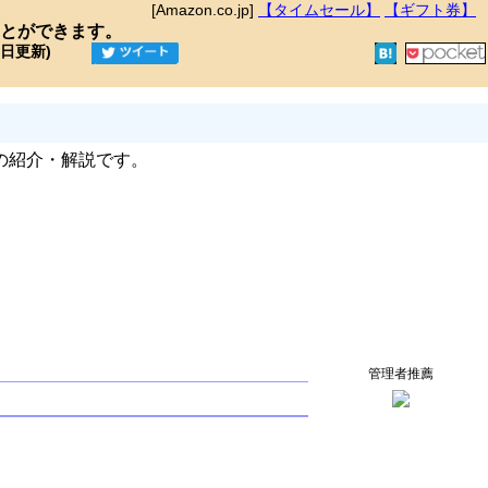
[Amazon.co.jp]
【タイムセール】
【ギフト券】
とができます。
9日更新)
の紹介・解説です。
管理者推薦