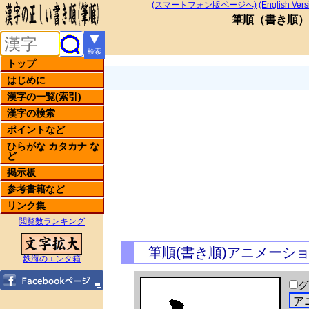
(スマートフォン版ページへ)
(English Vers
筆順
（
書き順
）
▼
検索
トップ
はじめに
漢字の一覧(索引)
漢字の検索
ポイントなど
ひらがな カタカナ な
ど
掲示板
参考書籍など
リンク集
閲覧数ランキング
筆順(書き順)アニメーシ
鉄海のエンタ箱
グ