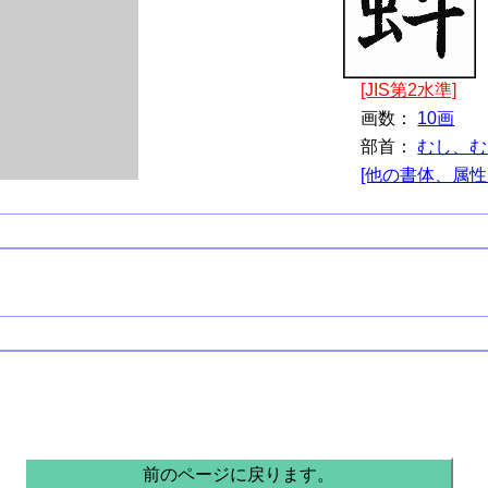
[JIS第2水準]
画数：
10画
部首：
むし、む
[他の書体、属性
。
前のページに戻ります。