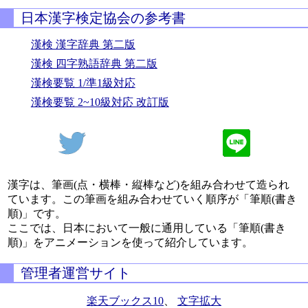
日本漢字検定協会の参考書
漢検 漢字辞典 第二版
漢検 四字熟語辞典 第二版
漢検要覧 1/準1級対応
漢検要覧 2~10級対応 改訂版
漢字は、筆画(点・横棒・縦棒など)を組み合わせて造られ
ています。この筆画を組み合わせていく順序が「筆順(書き
順)」です。
ここでは、日本において一般に通用している「筆順(書き
順)」をアニメーションを使って紹介しています。
管理者運営サイト
楽天ブックス10
、
文字拡大