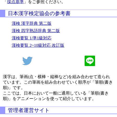
「
採点基準
」をご参照ください。
日本漢字検定協会の参考書
漢検 漢字辞典 第二版
漢検 四字熟語辞典 第二版
漢検要覧 1/準1級対応
漢検要覧 2~10級対応 改訂版
漢字は、筆画(点・横棒・縦棒など)を組み合わせて造られ
ています。この筆画を組み合わせていく順序が「筆順(書き
順)」です。
ここでは、日本において一般に通用している「筆順(書き
順)」をアニメーションを使って紹介しています。
管理者運営サイト