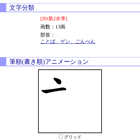
文字分類
[JIS第2水準]
画数：13画
部首：
ことば、ゲン、ごんべん
筆順(書き順)アニメーション
グリッド