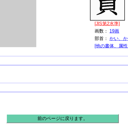
[JIS第2水準]
画数：
19画
部首：
かい、か
[他の書体、属性
前のページに戻ります。