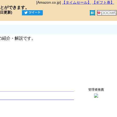
[Amazon.co.jp]
【タイムセール】
【ギフト券】
とができます。
9日更新)
の紹介・解説です。
管理者推薦