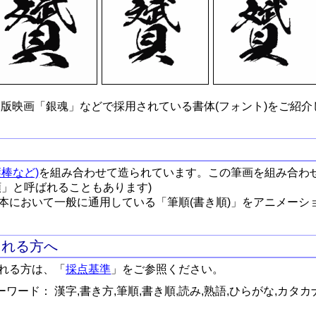
版映画「銀魂」などで採用されている書体(フォント)をご紹介
棒など)
を組み合わせて造られています。この筆画を組み合わ
順」と呼ばれることもあります)
本において一般に通用している「筆順(書き順)」をアニメーシ
される方へ
れる方は、「
採点基準
」をご参照ください。
ワード： 漢字,書き方,筆順,書き順,読み,熟語,ひらがな,カタカ