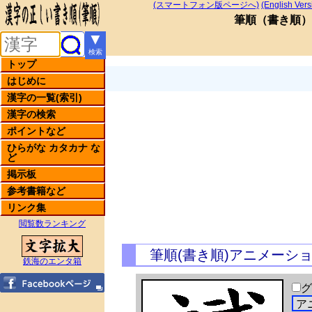
(スマートフォン版ページへ)
(English Vers
筆順
（
書き順
）
▼
検索
トップ
はじめに
漢字の一覧(索引)
漢字の検索
ポイントなど
ひらがな カタカナ な
ど
掲示板
参考書籍など
リンク集
閲覧数ランキング
筆順(書き順)アニメーシ
鉄海のエンタ箱
グ