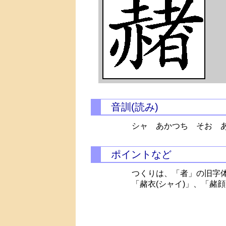
音訓(読み)
シャ あかつち そお 
ポイントなど
つくりは、「者」の旧字
「赭衣(シャイ)」、「赭顔