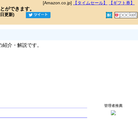
[Amazon.co.jp]
【タイムセール】
【ギフト券】
とができます。
9日更新)
の紹介・解説です。
管理者推薦