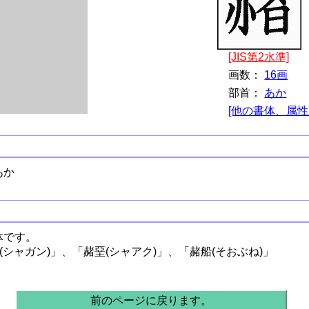
[JIS第2水準]
画数：
16画
部首：
あか
[他の書体、属性
あか
体です。
(シャガン)」、「赭堊(シャアク)」、「赭船(そおぶね)」
前のページに戻ります。