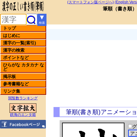
(スマートフォン版ページへ)
(English Vers
筆順
（
書き順
）
▼
検索
トップ
はじめに
漢字の一覧(索引)
漢字の検索
ポイントなど
ひらがな カタカナ な
ど
掲示板
参考書籍など
リンク集
閲覧数ランキング
筆順(書き順)アニメーシ
鉄海のエンタ箱
グ