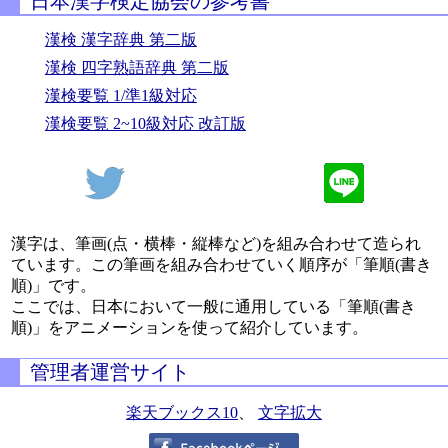
日本漢字検定協会の参考書
漢検 漢字辞典 第二版
漢検 四字熟語辞典 第二版
漢検要覧 1/準1級対応
漢検要覧 2~10級対応 改訂版
漢字は、筆画(点・横棒・縦棒など)を組み合わせて造られ
ています。この筆画を組み合わせていく順序が「筆順(書き
順)」です。
ここでは、日本において一般に通用している「筆順(書き
順)」をアニメーションを使って紹介しています。
管理者運営サイト
楽天ブックス10
、
文字拡大