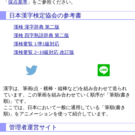
「
採点基準
」をご参照ください。
日本漢字検定協会の参考書
漢検 漢字辞典 第二版
漢検 四字熟語辞典 第二版
漢検要覧 1/準1級対応
漢検要覧 2~10級対応 改訂版
漢字は、筆画(点・横棒・縦棒など)を組み合わせて造られ
ています。この筆画を組み合わせていく順序が「筆順(書き
順)」です。
ここでは、日本において一般に通用している「筆順(書き
順)」をアニメーションを使って紹介しています。
管理者運営サイト