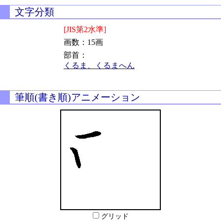
文字分類
[JIS第2水準]
画数：15画
部首：
くるま、くるまへん
筆順(書き順)アニメーション
グリッド