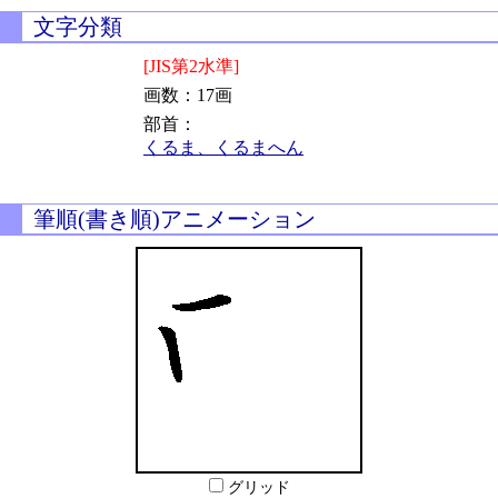
文字分類
[JIS第2水準]
画数：17画
部首：
くるま、くるまへん
筆順(書き順)アニメーション
グリッド