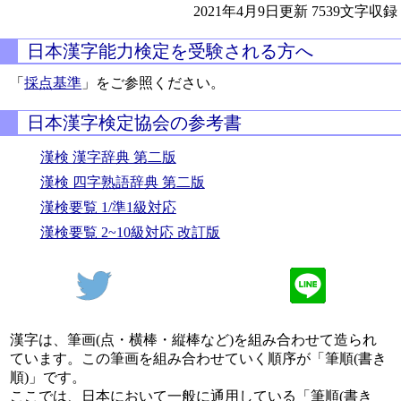
2021年4月9日更新
7539文字収録
日本漢字能力検定を受験される方へ
「
採点基準
」をご参照ください。
日本漢字検定協会の参考書
漢検 漢字辞典 第二版
漢検 四字熟語辞典 第二版
漢検要覧 1/準1級対応
漢検要覧 2~10級対応 改訂版
漢字は、筆画(点・横棒・縦棒など)を組み合わせて造られ
ています。この筆画を組み合わせていく順序が「筆順(書き
順)」です。
ここでは、日本において一般に通用している「筆順(書き