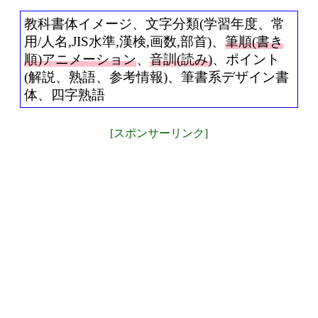
教科書体イメージ、文字分類(学習年度、常
用/人名,JIS水準,漢検,画数,部首)、
筆順(書き
順)アニメーション
、
音訓(読み)
、ポイント
(解説、熟語、参考情報)、筆書系デザイン書
体、四字熟語
[スポンサーリンク]