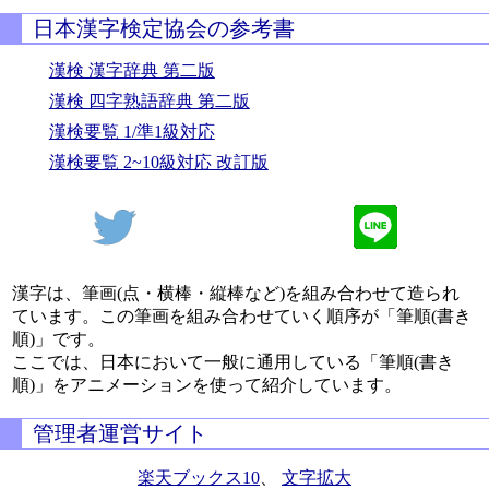
日本漢字検定協会の参考書
漢検 漢字辞典 第二版
漢検 四字熟語辞典 第二版
漢検要覧 1/準1級対応
漢検要覧 2~10級対応 改訂版
漢字は、筆画(点・横棒・縦棒など)を組み合わせて造られ
ています。この筆画を組み合わせていく順序が「筆順(書き
順)」です。
ここでは、日本において一般に通用している「筆順(書き
順)」をアニメーションを使って紹介しています。
管理者運営サイト
楽天ブックス10
、
文字拡大