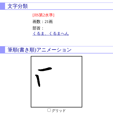
文字分類
[JIS第2水準]
画数：21画
部首：
くるま、くるまへん
筆順(書き順)アニメーション
グリッド