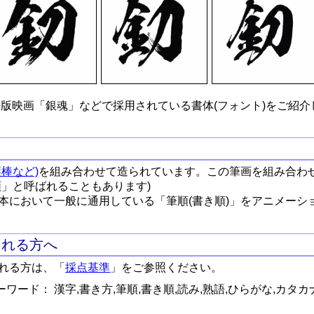
版映画「銀魂」などで採用されている書体(フォント)をご紹介
棒など)
を組み合わせて造られています。この筆画を組み合わ
順」と呼ばれることもあります)
本において一般に通用している「筆順(書き順)」をアニメーシ
される方へ
れる方は、「
採点基準
」をご参照ください。
ワード： 漢字,書き方,筆順,書き順,読み,熟語,ひらがな,カタカ