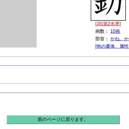
[JIS第2水準]
画数：
10画
部首：
かね、か
[他の書体、属性
前のページに戻ります。