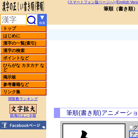
(スマートフォン版ページへ)
(English Vers
筆順
（
書き順
）
▼
検索
トップ
はじめに
漢字の一覧(索引)
漢字の検索
ポイントなど
ひらがな カタカナ な
ど
掲示板
参考書籍など
リンク集
閲覧数ランキング
筆順(書き順)アニメーシ
鉄海のエンタ箱
グ