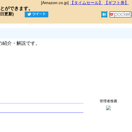
[Amazon.co.jp]
【タイムセール】
【ギフト券】
とができます。
9日更新)
の紹介・解説です。
管理者推薦