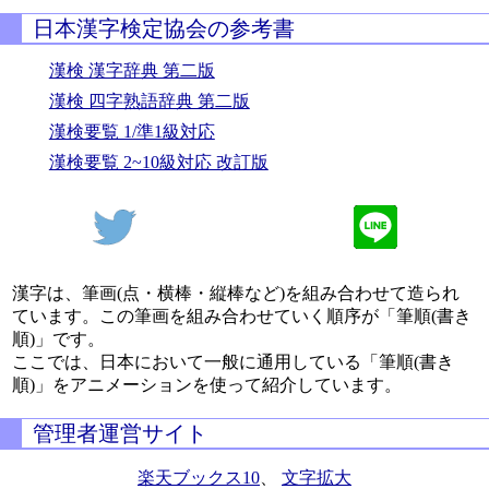
日本漢字検定協会の参考書
漢検 漢字辞典 第二版
漢検 四字熟語辞典 第二版
漢検要覧 1/準1級対応
漢検要覧 2~10級対応 改訂版
漢字は、筆画(点・横棒・縦棒など)を組み合わせて造られ
ています。この筆画を組み合わせていく順序が「筆順(書き
順)」です。
ここでは、日本において一般に通用している「筆順(書き
順)」をアニメーションを使って紹介しています。
管理者運営サイト
楽天ブックス10
、
文字拡大