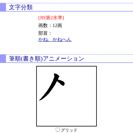
文字分類
[JIS第2水準]
画数：12画
部首：
かね、かねへん
筆順(書き順)アニメーション
グリッド