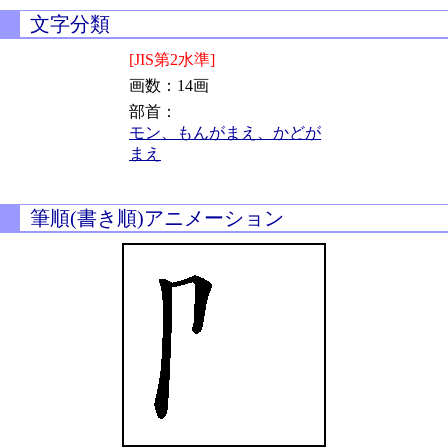
文字分類
[JIS第2水準]
画数：14画
部首：
モン、もんがまえ、かどが
まえ
筆順(書き順)アニメーション