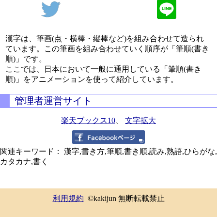
漢字は、筆画(点・横棒・縦棒など)を組み合わせて造られ
ています。この筆画を組み合わせていく順序が「筆順(書き
順)」です。
ここでは、日本において一般に通用している「筆順(書き
順)」をアニメーションを使って紹介しています。
管理者運営サイト
楽天ブックス10
、
文字拡大
関連キーワード： 漢字,書き方,筆順,書き順,読み,熟語,ひらがな,
カタカナ,書く
利用規約
©kakijun 無断転載禁止