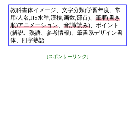
教科書体イメージ、文字分類(学習年度、常
用/人名,JIS水準,漢検,画数,部首)、
筆順(書き
順)アニメーション
、
音訓(読み)
、ポイント
(解説、熟語、参考情報)、筆書系デザイン書
体、四字熟語
[スポンサーリンク]