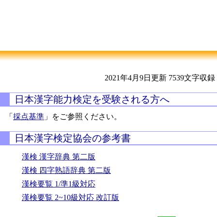
2021年4月9日更新
7539文字収録
日本漢字能力検定を受験される方へ
「
採点基準
」をご参照ください。
日本漢字検定協会の参考書
漢検 漢字辞典 第二版
漢検 四字熟語辞典 第二版
漢検要覧 1/準1級対応
漢検要覧 2~10級対応 改訂版