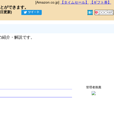
[Amazon.co.jp]
【タイムセール】
【ギフト券】
とができます。
9日更新)
の紹介・解説です。
管理者推薦