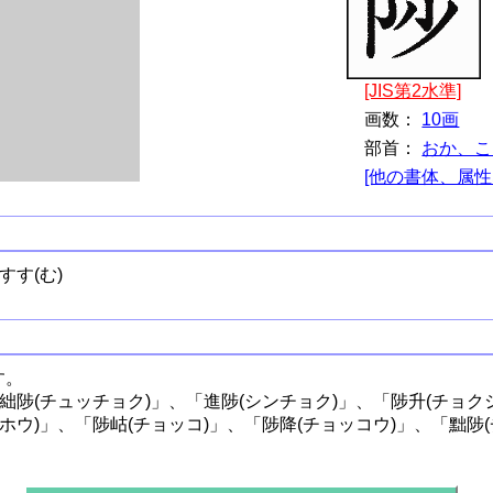
[JIS第2水準]
画数：
10画
部首：
おか、こ
[他の書体、属性
すす(む)
す。
絀陟(チュッチョク)」、「進陟(シンチョク)」、「陟升(チョク
ホウ)」、「陟岵(チョッコ)」、「陟降(チョッコウ)」、「黜陟