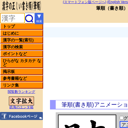
(スマートフォン版ページへ)
(English Vers
筆順
（
書き順
）
▼
検索
トップ
はじめに
漢字の一覧(索引)
漢字の検索
ポイントなど
ひらがな カタカナ な
ど
掲示板
参考書籍など
リンク集
閲覧数ランキング
筆順(書き順)アニメーシ
鉄海のエンタ箱
グ