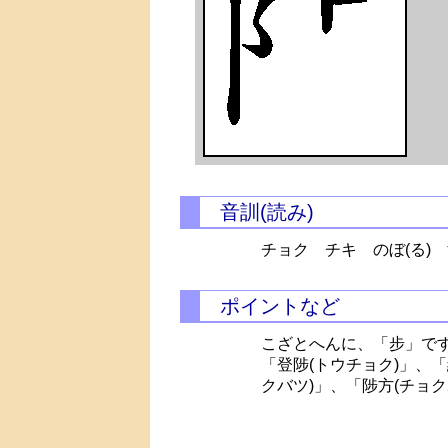
音訓(読み)
チョク チキ
のぼ(る)
ポイントなど
こざとへんに、「步」で
「登陟(トウチョク)」、「
クバツ)」、「陟方(チョク